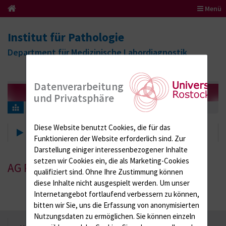
Menü
Institut für Pathologie
Department für Medizinische Labordiagnostik
Datenverarbeitung
und Privatsphäre
Forschung
Uropathologie
Diese Website benutzt Cookies, die für das
Uropathologie
Funktionieren der Website erforderlich sind.
Zur
Darstellung einiger interessenbezogener Inhalte
setzen wir Cookies ein, die als Marketing-Cookies
AG Prof. Dr. med. Andreas Erbersdobler
qualifiziert sind. Ohne Ihre Zustimmung können
diese Inhalte nicht ausgespielt werden.
Um unser
Internetangebot fortlaufend verbessern zu können,
bitten wir Sie, uns die Erfassung von anonymisierten
Nutzungsdaten zu ermöglichen.
Sie können einzeln