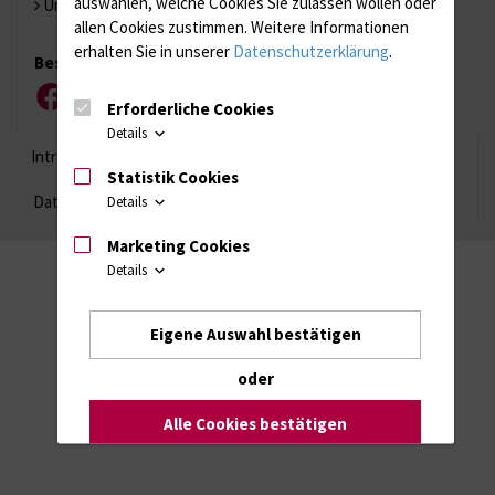
auswählen, welche Cookies Sie zulassen wollen oder
Universität Rostock
allen Cookies zustimmen. Weitere Informationen
erhalten Sie in unserer
Datenschutzerklärung
.
Besuchen Sie uns
Facebook
Instagram
YouTube
LinkedIn
Xing
Erforderliche Cookies
Details
Intranet
Login (für Studenten)
Impressum
Statistik Cookies
Datenschutzhinweise
Barrierefreiheit
Details
Marketing Cookies
Details
Eigene Auswahl bestätigen
oder
Alle Cookies bestätigen